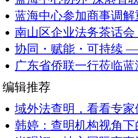
蓝海中心参加商事调解
南山区企业法务茶话会
协同・赋能・可持续 —
广东省侨联一行莅临蓝
编辑推荐
域外法查明，看看专家
韩婷：查明机构视角下